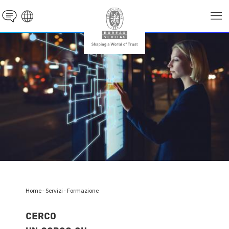
Contact
website' galaxy
Home
-
Servizi
-
Formazione
CERCO